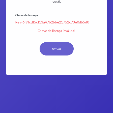
você.
Chave de licença
Chave de licença inválida!
Ativar