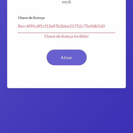
você.
Chave de licença
Chave de licença inválida!
Ativar